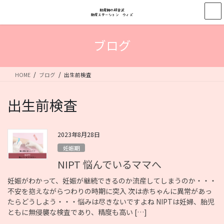
コ
ナ
ン
ビ
テ
ゲ
ン
ー
ブログ
ツ
シ
へ
ョ
ス
ン
HOME
ブログ
出生前検査
キ
に
ッ
移
プ
動
出生前検査
2023年8月28日
妊娠期
NIPT 悩んでいるママへ
妊娠がわかって、妊娠が継続できるのか流産してしまうのか・・・
不安を抱えながらつわりの時期に突入 次は赤ちゃんに異常があっ
たらどうしよう・・・悩みは尽きないですよね NIPTは妊婦、胎児
ともに無侵襲な検査であり、精度も高い […]